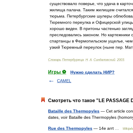
существовало
поверье
,
что
удача
в
карто
жилища
палача
.
Таким
жилищем
считалс
тюрьма
.
Петербургские
шулеры
облюбова
Тюремного
переулка
и
Офицерской
улиц
хорошо
виден
.
В
притоны
частенько
загл
преследовались
законом
.
Но
картежники
спартанцы
в
Фермопильском
ущелье
,
чем
узкий
Тюремный
переулок
(
ныне
пер
.
Мат
Словарь
Петербуржца
.
Н
.
А
.
Синдаловский
.
2003
.
Игры ⚽
Нужно сделать НИР?
CAMEL
Смотреть что такое "LE PASSAGE 
Bataille des Thermopyles
— Cet article con
dates, voir Bataille des Thermopyles (hom
Rue des Thermopyles
— 14e arrt …
Wikipé