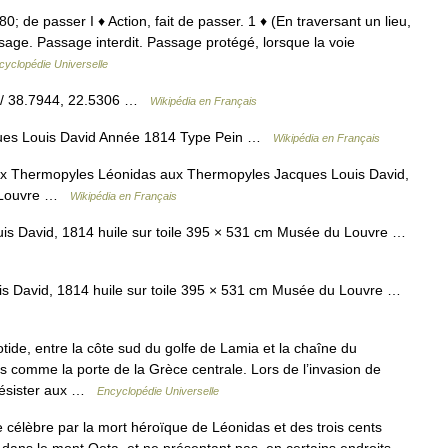
0; de passer I ♦ Action, fait de passer. 1 ♦ (En traversant un lieu,
sage. Passage interdit. Passage protégé, lorsque la voie
cyclopédie Universelle
E / 38.7944, 22.5306 …
Wikipédia en Français
ques Louis David Année 1814 Type Pein …
Wikipédia en Français
 Thermopyles Léonidas aux Thermopyles Jacques Louis David,
du Louvre …
Wikipédia en Français
s David, 1814 huile sur toile 395 × 531 cm Musée du Louvre …
 David, 1814 huile sur toile 395 × 531 cm Musée du Louvre …
otide, entre la côte sud du golfe de Lamia et la chaîne du
 comme la porte de la Grèce centrale. Lors de l’invasion de
 résister aux …
Encyclopédie Universelle
ge célèbre par la mort héroïque de Léonidas et des trois cents