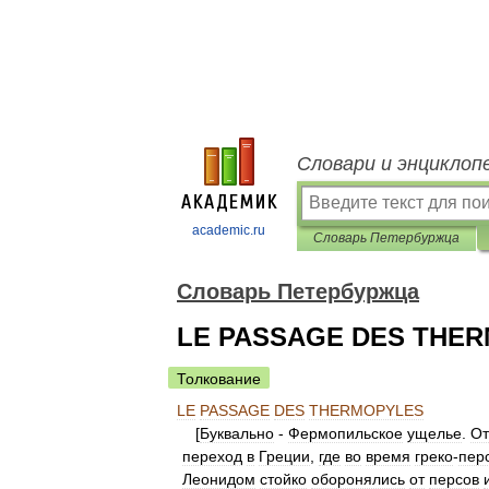
Словари и энциклоп
academic.ru
Словарь Петербуржца
Словарь Петербуржца
LE PASSAGE DES THE
Толкование
LE
PASSAGE
DES
THERMOPYLES
[
Буквально
-
Фермопильское
ущелье
.
От
переход
в
Греции
,
где
во
время
греко
-
пер
Леонидом
стойко
оборонялись
от
персов