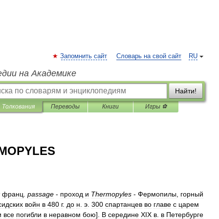
Запомнить сайт
Словарь на свой сайт
RU
едии на Академике
Найти!
Толкования
Переводы
Книги
Игры ⚽
RMOPYLES
франц
.
passage
-
проход
и
Thermopyles
-
Фермопилы
,
горный
сидских
войн
в
480
г
.
до
н
.
э
.
300
спартанцев
во
главе
с
царем
и
все
погибли
в
неравном
бою
].
В
середине
XIX
в
.
в
Петербурге