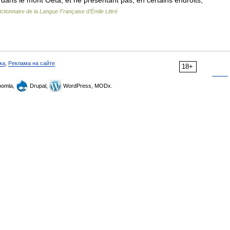
 dans le mont Oeta, et ne présentant pas, en certains endroits,
ictionnaire de la Langue Française d'Émile Littré
ка
,
Реклама на сайте
18+
omla,
Drupal,
WordPress, MODx.