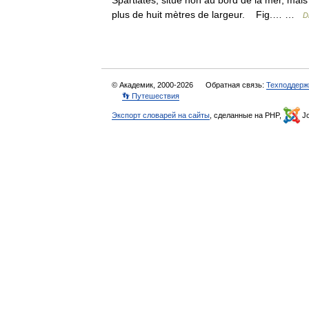
Spartiates, situé non au bord de la mer, mais
plus de huit mètres de largeur. Fig.… …
D
© Академик, 2000-2026
Обратная связь:
Техподдерж
👣 Путешествия
Экспорт словарей на сайты
, сделанные на PHP,
Jo