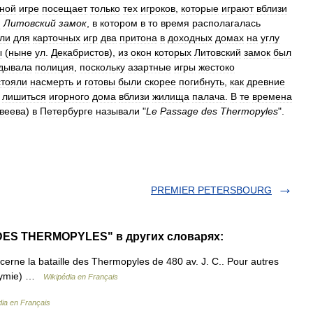
чной
игре
посещает
только
тех
игроков
,
которые
играют
вблизи
я
Литовский
замок
,
в
котором
в
то
время
располагалась
ли
для
карточных
игр
два
притона
в
доходных
домах
на
углу
ы
(
ныне
ул
.
Декабристов
),
из
окон
которых
Литовский
замок
был
ядывала
полиция
,
поскольку
азартные
игры
жестоко
стояли
насмерть
и
готовы
были
скорее
погибнуть
,
как
древние
лишиться
игорного
дома
вблизи
жилища
палача
.
В
те
времена
веева
)
в
Петербурге
называли
"
Le
Passage
des
Thermopyles
".
PREMIER PETERSBOURG
DES THERMOPYLES" в других словарях:
cerne la bataille des Thermopyles de 480 av. J. C.. Pour autres
onymie) …
Wikipédia en Français
dia en Français