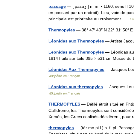
passage
— [ pasaʒ ] n. m. • 1160; sens II 108
en passant par un endroit). Lieu, voie de pas
principale est prioritaire au croisement …
En
Thermopyles
— 38° 47′ 40″ N 22° 31′ 50″ 
Léonidas aux Thermopyles
— Artiste Jac
Leonidas aux Thermopyles
— Léonidas aux
1814 huile sur toile 395 × 531 cm Musée 
Léonidas Aux Thermopyles
— Jacques Loui
Wikipédia en Français
Léonidas aux thermopyles
— Jacques Louis
Wikipédia en Français
THERMOPYLES
— Défilé étroit situé en Phti
Callidrome, les Thermopyles sont considérées
Xerxès, les Grecs coalisés décidèrent, pour
thermopyles
— (tèr mo pi l ) s. f. pl. Passa